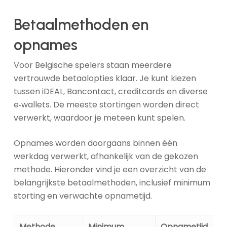
Betaalmethoden en
opnames
Voor Belgische spelers staan meerdere
vertrouwde betaalopties klaar. Je kunt kiezen
tussen iDEAL, Bancontact, creditcards en diverse
e‑wallets. De meeste stortingen worden direct
verwerkt, waardoor je meteen kunt spelen.
Opnames worden doorgaans binnen één
werkdag verwerkt, afhankelijk van de gekozen
methode. Hieronder vind je een overzicht van de
belangrijkste betaalmethoden, inclusief minimum
storting en verwachte opnametijd.
Methode
Minimum
Opnametijd