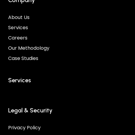
Company
About Us
Services
Careers
Our Methodology
Case Studies
Services
Legal & Security
Privacy Policy