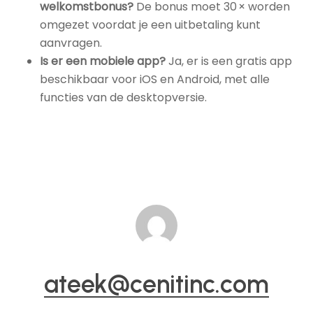
welkomstbonus?
De bonus moet 30 × worden
omgezet voordat je een uitbetaling kunt
aanvragen.
Is er een mobiele app?
Ja, er is een gratis app
beschikbaar voor iOS en Android, met alle
functies van de desktopversie.
ateek@cenitinc.com