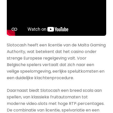
Slotocash heeft een licentie van de Malta Gaming
Authority, wat betekent dat het casino onder
strenge Europese regelgeving valt. Voor
Belgische spelers vertaalt dat zich naar een
veilige speelomgeving, eerlijke speluitkomsten en
een duidelijke klachtenprocedure.
Daarnaast biedt Slotocash een breed scala aan
spellen, van klassieke fruitautomaten tot
moderne video‑slots met hoge RTP‑percentages.
De combinatie van licentie, spelvariatie en een