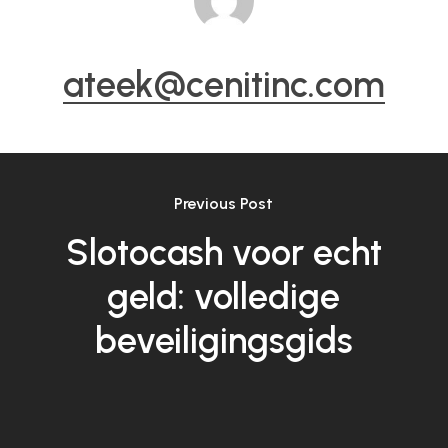
ateek@cenitinc.com
Previous Post
Slotocash voor echt
geld: volledige
beveiligingsgids