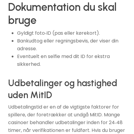
Dokumentation du skal
bruge
Gyldigt foto‑ID (pas eller kørekort).
Bankudtog eller regningsbevis, der viser din
adresse.
Eventuelt en selfie med dit ID for ekstra
sikkerhed.
Udbetalinger og hastighed
uden MitID
Udbetalingstid er en af de vigtigste faktorer for
spillere, der foretrækker at undgå MitID. Mange
casinoer behandler udbetalinger inden for 24‑48
timer, når verifikationen er fuldført. Hvis du bruger