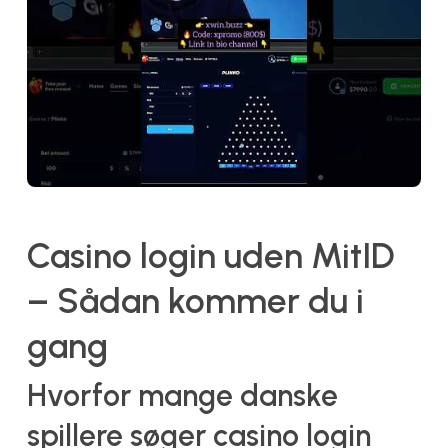
Casino login uden MitID
– Sådan kommer du i
gang
Hvorfor mange danske
spillere søger casino login