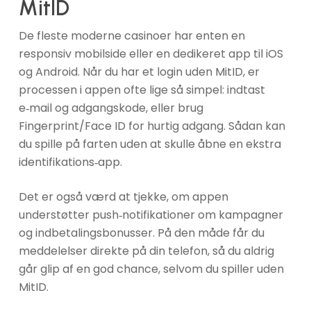
MitID
De fleste moderne casinoer har enten en
responsiv mobilside eller en dedikeret app til iOS
og Android. Når du har et login uden MitID, er
processen i appen ofte lige så simpel: indtast
e‑mail og adgangskode, eller brug
Fingerprint/Face ID for hurtig adgang. Sådan kan
du spille på farten uden at skulle åbne en ekstra
identifikations‑app.
Det er også værd at tjekke, om appen
understøtter push‑notifikationer om kampagner
og indbetalingsbonusser. På den måde får du
meddelelser direkte på din telefon, så du aldrig
går glip af en god chance, selvom du spiller uden
MitID.