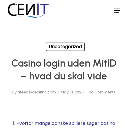
Skip
Menu
to
main
content
Uncategorized
Casino login uden MitID
– hvad du skal vide
By
ateek@cenitinc.com
May 31, 2026
No Comments
Hvorfor mange danske spillere søger casino