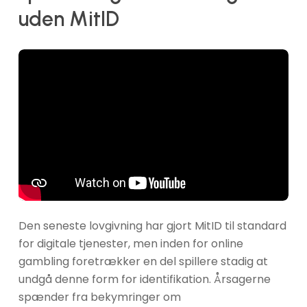
uden MitID
Den seneste lovgivning har gjort MitID til standard
for digitale tjenester, men inden for online
gambling foretrækker en del spillere stadig at
undgå denne form for identifikation. Årsagerne
spænder fra bekymringer om