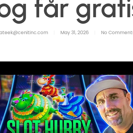
 og får grati
ateek@cenitinc.com
May 31, 2026
No Comment