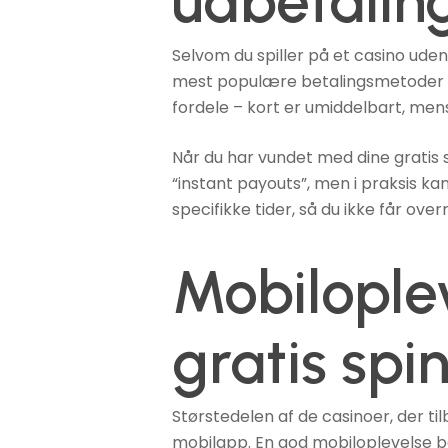
udbetalin
Selvom du spiller på et casino uden 
mest populære betalingsmetoder er 
fordele – kort er umiddelbart, mens
Når du har vundet med dine gratis s
“instant payouts”, men i praksis ka
specifikke tider, så du ikke får over
Mobiloplev
gratis spi
Størstedelen af de casinoer, der ti
mobilapp. En god mobiloplevelse bety