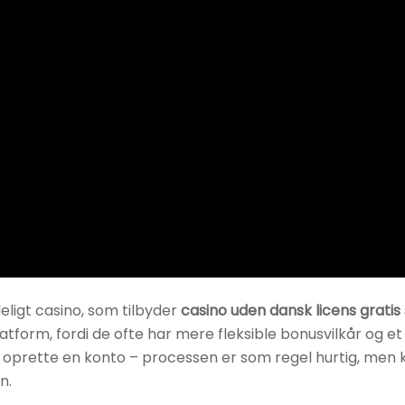
deligt casino, som tilbyder
casino uden dansk licens gratis
tform, fordi de ofte har mere fleksible bonusvilkår og et
du oprette en konto – processen er som regel hurtig, men 
n.