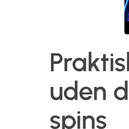
Praktis
uden d
spins