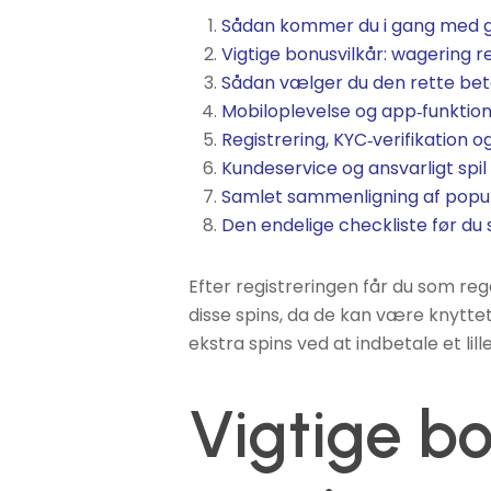
Sådan kommer du i gang med gr
Vigtige bonusvilkår: wagering
Sådan vælger du den rette bet
Mobiloplevelse og app‑funktione
Registrering, KYC‑verifikation o
Kundeservice og ansvarligt spil
Samlet sammenligning af popul
Den endelige checkliste før du 
Efter registreringen får du som rege
disse spins, da de kan være knyttet 
ekstra spins ved at indbetale et lil
Vigtige bo