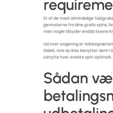
requireme
Et af de mest almindelige faldgru
gevinsterne fra dine gratis spins, f
men nogle tilbyder endda lavere kra
Ud over wagering er tidsbegrænsning
tildelt. Hvis du ikke benytter dem i
udnytte hver eneste spin optimalt.
Sådan væl
betalings