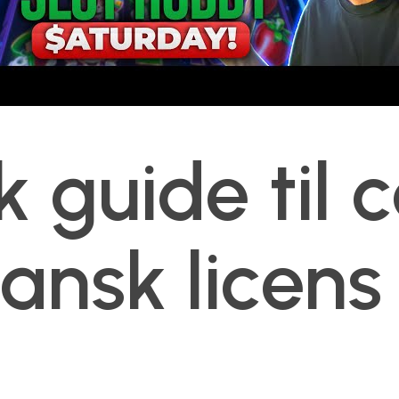
k guide til 
ansk licens 