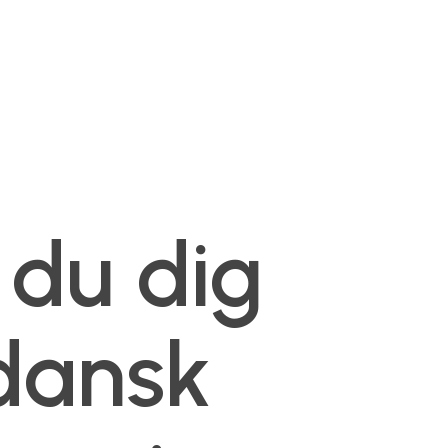
 du dig
dansk