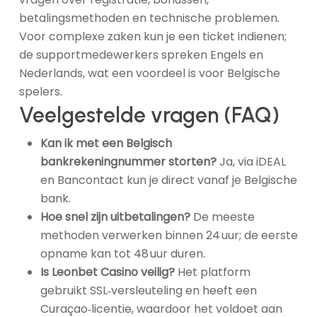
betalingsmethoden en technische problemen.
Voor complexe zaken kun je een ticket indienen;
de supportmedewerkers spreken Engels en
Nederlands, wat een voordeel is voor Belgische
spelers.
Veelgestelde vragen (FAQ)
Kan ik met een Belgisch
bankrekeningnummer storten?
Ja, via iDEAL
en Bancontact kun je direct vanaf je Belgische
bank.
Hoe snel zijn uitbetalingen?
De meeste
methoden verwerken binnen 24 uur; de eerste
opname kan tot 48 uur duren.
Is Leonbet Casino veilig?
Het platform
gebruikt SSL‑versleuteling en heeft een
Curaçao‑licentie, waardoor het voldoet aan