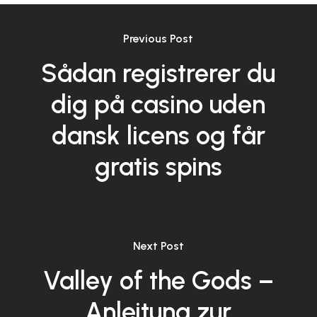
Previous Post
Sådan registrerer du
dig på casino uden
dansk licens og får
gratis spins
Next Post
Valley of the Gods –
Anleitung zur