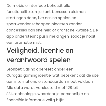
De mobiele interface behoudt alle
functionaliteiten: je kunt bonussen claimen,
stortingen doen, live casino spelen en
sportweddenschappen plaatsen zonder
concessies aan snelheid of grafische kwaliteit. De
app ondersteunt push‑meldingen, zodat je nooit
een promotie mist.
Veiligheid, licentie en
verantwoord spelen
Leonbet Casino opereert onder een
Curaçao‑gaminglicentie, wat betekent dat de site
aan internationale standaarden moet voldoen.
Alle data wordt versleuteld met 128‑bit
SSL‑technologie, waardoor je persoonlijke en
financiële informatie veilig blijft.