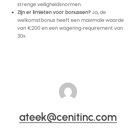
strenge veiligheidsnormen.
Zijn er limieten voor bonussen?
Ja, de
welkomstbonus heeft een maximale waarde
van €200 en een wagering‑requirement van
30x.
ateek@cenitinc.com