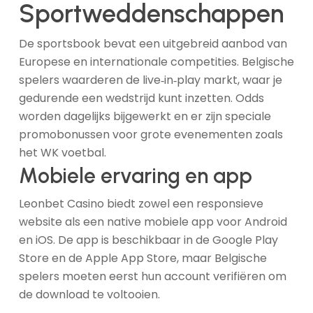
Sportweddenschappen
De sportsbook bevat een uitgebreid aanbod van
Europese en internationale competities. Belgische
spelers waarderen de live‑in‑play markt, waar je
gedurende een wedstrijd kunt inzetten. Odds
worden dagelijks bijgewerkt en er zijn speciale
promobonussen voor grote evenementen zoals
het WK voetbal.
Mobiele ervaring en app
Leonbet Casino biedt zowel een responsieve
website als een native mobiele app voor Android
en iOS. De app is beschikbaar in de Google Play
Store en de Apple App Store, maar Belgische
spelers moeten eerst hun account verifiëren om
de download te voltooien.