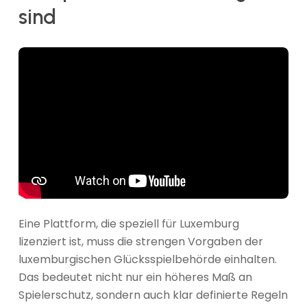
sind
Eine Plattform, die speziell für Luxemburg
lizenziert ist, muss die strengen Vorgaben der
luxemburgischen Glücksspielbehörde einhalten.
Das bedeutet nicht nur ein höheres Maß an
Spielerschutz, sondern auch klar definierte Regeln