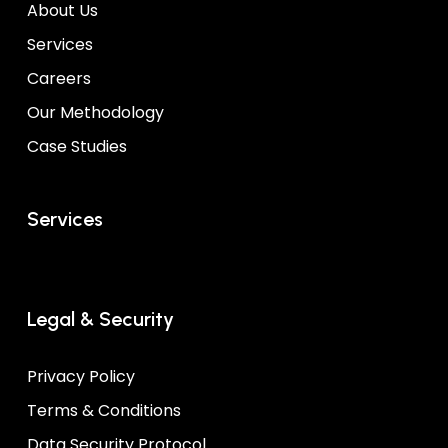
About Us
Services
Careers
Our Methodology
Case Studies
Services
Legal & Security
Privacy Policy
Terms & Conditions
Data Security Protocol