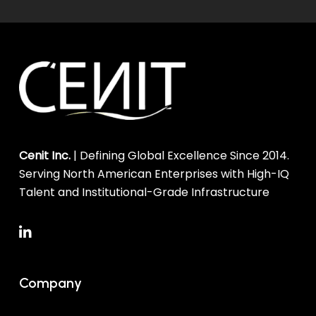
Cenit Inc.
| Defining Global Excellence Since 2014.
Serving North American Enterprises with High-IQ
Talent and Institutional-Grade Infrastructure
Company