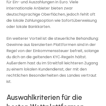
für Ein- und Auszahlungen in Euro. Viele
internationale Anbieter bieten zwar
deutschsprachige Oberflächen, jedoch fehlt oft
die lokale Zahlungsoption wie Sofortüberweisung
oder lokale Bankkarten.
Ein weiterer Vorteil ist die steuerliche Behandlung:
Gewinne aus lizenzierten Plattformen sind in der
Regel von der Einkommenssteuer befreit, solange
du dich an die geltenden KYC‑Regeln hältst.
Außerdem hast du im Streitfall leichteren Zugang
zu einem lokalen Kundendienst, der mit den
rechtlichen Besonderheiten des Landes vertraut
ist.
Auswahlkriterien für die