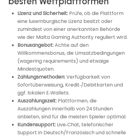
besten Wettplattformen
Lizenz und Sicherheit:
Prüfe, ob die Plattform
eine luxemburgische Lizenz besitzt oder
zumindest von einer anerkannten Behörde
wie der Malta Gaming Authority reguliert wird.
Bonusangebot:
Achte auf den
Willkommensbonus, die Umsatzbedingungen
(wagering requirements) und etwaige
Mindestquoten.
Zahlungsmethoden:
Verfügbarkeit von
Sofortüberweisung, Kredit‑/Debitkarten und
ggf. lokalen E‑Wallets.
Auszahlungszeit:
Plattformen, die
Auszahlungen innerhalb von 24 Stunden
anbieten, sind für die meisten Spieler optimal.
Kundensupport:
Live‑Chat, telefonischer
Support in Deutsch/Französisch und schnelle