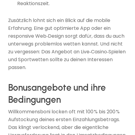
Reaktionszeit.
Zusätzlich lohnt sich ein Blick auf die mobile
Erfahrung. Eine gut optimierte App oder ein
responsive Web‑Design sorgt dafür, dass du auch
unterwegs problemlos wetten kannst. Und nicht
zu vergessen: Das Angebot an Live‑Casino‑Spielen
und Sportwetten sollte zu deinen Interessen
passen.
Bonusangebote und ihre
Bedingungen
Willkommensboni locken oft mit 100 % bis 200 %
Aufstockung deines ersten Einzahlungsbetrags.
Das klingt verlockend, aber die eigentliche