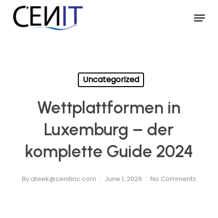
Skip
Menu
to
main
content
Uncategorized
Wettplattformen in
Luxemburg – der
komplette Guide 2024
By
ateek@cenitinc.com
June 1, 2026
No Comments