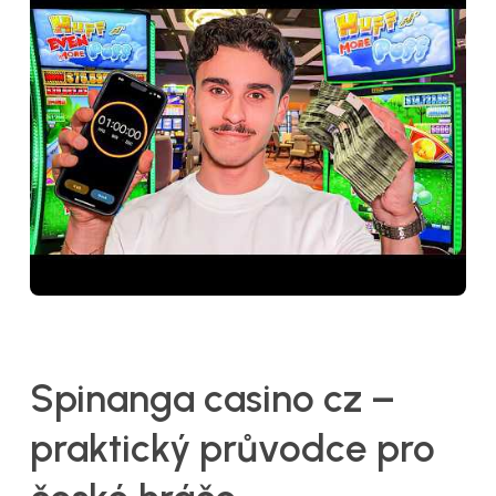
Spinanga casino cz –
praktický průvodce pro