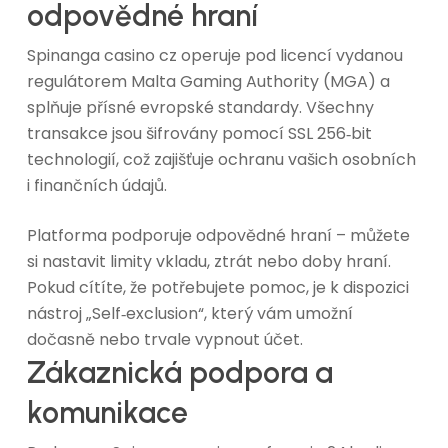
odpovědné hraní
Spinanga casino cz operuje pod licencí vydanou
regulátorem Malta Gaming Authority (MGA) a
splňuje přísné evropské standardy. Všechny
transakce jsou šifrovány pomocí SSL 256‑bit
technologií, což zajišťuje ochranu vašich osobních
i finančních údajů.
Platforma podporuje odpovědné hraní – můžete
si nastavit limity vkladu, ztrát nebo doby hraní.
Pokud cítíte, že potřebujete pomoc, je k dispozici
nástroj „Self‑exclusion“, který vám umožní
dočasně nebo trvale vypnout účet.
Zákaznická podpora a
komunikace