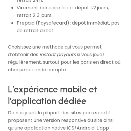
retrait 24 h.
Virement bancaire local : dépôt 1‑2 jours,
retrait 2‑3 jours.
Prepaid (Paysafecard) : dépôt immédiat, pas
de retrait direct.
Choisissez une méthode qui vous permet
d’obtenir des
instant payouts
si vous jouez
régulièrement, surtout pour les paris en direct où
chaque seconde compte.
L’expérience mobile et
l’application dédiée
De nos jours, la plupart des sites paris sportif
proposent une version responsive du site ainsi
qu’une application native iOS/Android. L’app