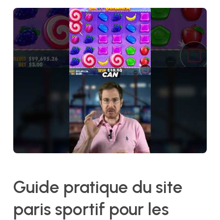
Guide pratique du site
paris sportif pour les