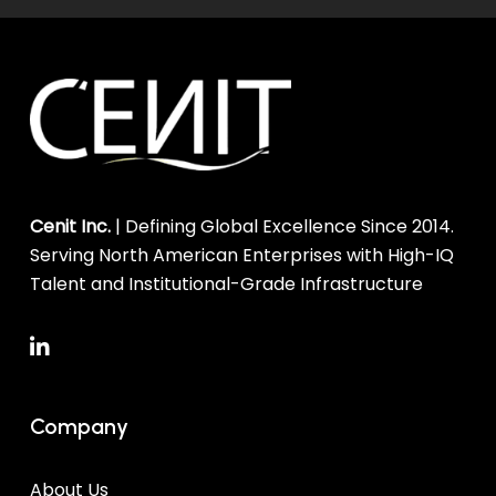
Cenit Inc.
| Defining Global Excellence Since 2014.
Serving North American Enterprises with High-IQ
Talent and Institutional-Grade Infrastructure
Company
About Us