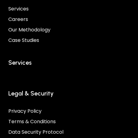
Services
Careers
Our Methodology
Case Studies
Services
Legal & Security
Privacy Policy
Terms & Conditions
Data Security Protocol