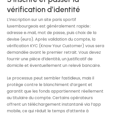
vérification d’identité
L’inscription sur un site paris sportif
luxembourgeois est généralement rapide :
adresse e‑mail, mot de passe, puis choix de la
devise (euro). Après validation du compte, la
vérification KYC (Know Your Customer) vous sera
demandée avant le premier retrait. Vous devez
fournir une pièce d’identité, un justificatif de
domicile et éventuellement un relevé bancaire.
Le processus peut sembler fastidieux, mais il
protège contre le blanchiment d’argent et
garantit que les fonds appartiennent réellement
au titulaire du compte. Certains opérateurs
offrent un téléchargement instantané via l’app
mobile, ce qui réduit le temps d’attente à