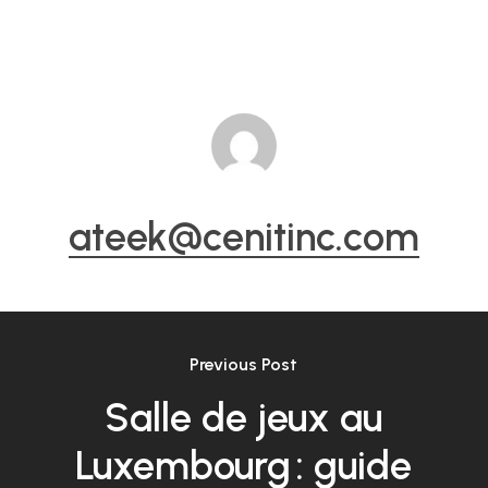
ateek@cenitinc.com
Previous Post
Salle de jeux au
Luxembourg : guide