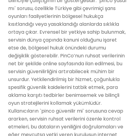
bilinciyle çalıştığının bir göstergesidir. `pinco yasal
mı` sorusu, özellikle Türkiye gibi çevrimiçi şans
oyunları faaliyetlerinin bölgesel hukukça
kısıtlandığı veya yasaklandığı alanlarda sıklıkla
ortaya çıkar. Evrensel bir yetkiye sahip bulunmak,
servisin dünya çapında kanuni olduğunu işaret
etse de, bölgesel hukuk önündeki durumu
değişiklik gösterebilir. PinCo’nun ruhsat verilerinin
net bir şekilde online sayfasında ilan edilmesi, bu
servisin güvenilirliğini artırabilecek mühim bir
unsurdur. Yetkilendirilmiş bir hizmet, çoğunlukla
spesifik güvenlik kaidelerini tatbik etmek, para
aklama karşıtı tedbirler benimsemek ve bilinçli
oyun stratejilerini kollamak yükümlüdür.
Kullanıcıların `pinco güvenilir mi` sorusuna cevap
ararken, servisin ruhsat verilerini özenle kontrol
etmeleri, bu dataların yeniliğini doğrulamaları ve
eğer mevcutsa yetki veren kuruluşun internet