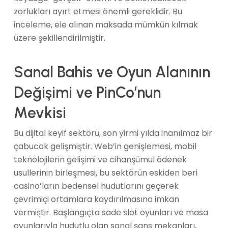
zorlukları ayırt etmesi önemli gereklidir. Bu
inceleme, ele alınan maksada mümkün kılmak
üzere şekillendirilmiştir.
Sanal Bahis ve Oyun Alanının
Değişimi ve PinCo’nun
Mevkisi
Bu dijital keyif sektörü, son yirmi yılda inanılmaz bir
çabucak gelişmiştir. Web’in genişlemesi, mobil
teknolojilerin gelişimi ve cihanşümul ödenek
usullerinin birleşmesi, bu sektörün eskiden beri
casino’ların bedensel hudutlarını geçerek
çevrimiçi ortamlara kaydırılmasına imkan
vermiştir. Başlangıçta sade slot oyunları ve masa
oyunlarıyla hudutlu olan sanal şans mekanları,