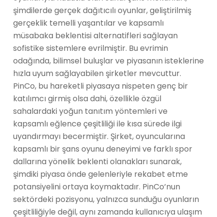
şimdilerde gerçek dağıtıcılı oyunlar, geliştirilmiş
gerçeklik temelli yaşantılar ve kapsamlı
müsabaka beklentisi alternatifleri sağlayan
sofistike sistemlere evrilmiştir. Bu evrimin
odağında, bilimsel buluşlar ve piyasanın isteklerine
hızla uyum sağlayabilen şirketler mevcuttur.
PinCo, bu hareketli piyasaya nispeten genç bir
katılımcı girmiş olsa dahi, özellikle özgül
sahalardaki yoğun tanıtım yöntemleri ve
kapsamlı eğlence çeşitliliği ile kısa sürede ilgi
uyandırmayı becermiştir. Şirket, oyuncularına
kapsamlı bir şans oyunu deneyimi ve farklı spor
dallarına yönelik beklenti olanakları sunarak,
şimdiki piyasa önde gelenleriyle rekabet etme
potansiyelini ortaya koymaktadır. PinCo’nun
sektördeki pozisyonu, yalnızca sunduğu oyunların
çeşitliliğiyle değil, aynı zamanda kullanıcıya ulaşım