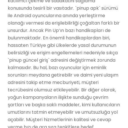
katılımcı çekme ve sadakatini sağlama
konusunda tesirli bir vasıtadır. `pinup apk` sürümü
ile Android oyuncularına anında yerleştirme
olanağı vermesi da erişilebilirliği çoğaltan farklı bir
unsurdur. Ancak Pin Up’ın bazı handikapları de
bulunmaktadır. En önemli handikaplardan biri,
hassaten Türkiye gibi ülkelerde yasal durumunun
belirsizliği ve erişim engellemeleri nedeniyle sıkça
`pinup güncel giriş` adresini değiştirmek zorunda
kalmasıdır. Bu hal, bazı oyuncular için eminlik
sorunları meydana getirebilir ve daimi yeni ulaşım
adresini takip etme mecburiyeti, müşteri
tecrübesini olumsuz etkileyebilir. Bir diğer olarak,
yoğun kampanyaların ilişikte sunduğu çevrim
şartları ve başka saklı maddeler, kimi kullanıcıların
umutlarını tatmin etmeyebilir ve umutsuzluğa yol
açabilir. Müşteri hizmetlerinin kalitesi ve cevap
verme hızı de ara sıra tenkitlere hedef