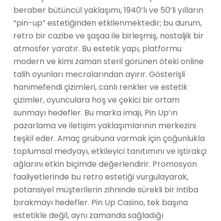
beraber bütüncül yaklaşımı, 1940’lı ve 50’li yılların
“pin-up” estetiğinden etkilenmektedir; bu durum,
retro bir cazibe ve şaşaa ile birleşmiş, nostaljik bir
atmosfer yaratır. Bu estetik yapı, platformu
modern ve kimi zaman steril görünen öteki online
talih oyunları mecralarından ayırır. Gösterişli
hanımefendi çizimleri, canlı renkler ve estetik
çizimler, oyunculara hoş ve çekici bir ortam
sunmayı hedefler. Bu marka imajı, Pin Up’ın
pazarlama ve iletişim yaklaşımlarının merkezini
teşkil eder. Amaç grubuna varmak için çoğunlukla
toplumsal medyayı, etkileyici tanıtımını ve iştirakçi
ağlarını etkin biçimde değerlendirir. Promosyon
faaliyetlerinde bu retro estetiği vurgulayarak,
potansiyel müşterilerin zihninde sürekli bir intiba
bırakmayı hedefler. Pin Up Casino, tek başına
estetikle değil, aynı zamanda sağladığı