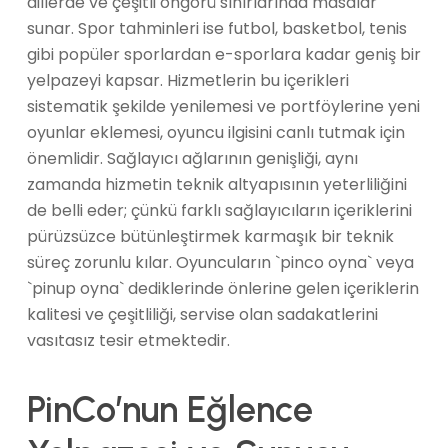
dillerde ve çeşitli öngörü sınırlarında masalar
sunar. Spor tahminleri ise futbol, basketbol, tenis
gibi popüler sporlardan e-sporlara kadar geniş bir
yelpazeyi kapsar. Hizmetlerin bu içerikleri
sistematik şekilde yenilemesi ve portföylerine yeni
oyunlar eklemesi, oyuncu ilgisini canlı tutmak için
önemlidir. Sağlayıcı ağlarının genişliği, aynı
zamanda hizmetin teknik altyapısının yeterliliğini
de belli eder; çünkü farklı sağlayıcıların içeriklerini
pürüzsüzce bütünleştirmek karmaşık bir teknik
süreç zorunlu kılar. Oyuncuların `pinco oyna` veya
`pinup oyna` dediklerinde önlerine gelen içeriklerin
kalitesi ve çeşitliliği, servise olan sadakatlerini
vasıtasız tesir etmektedir.
PinCo’nun Eğlence