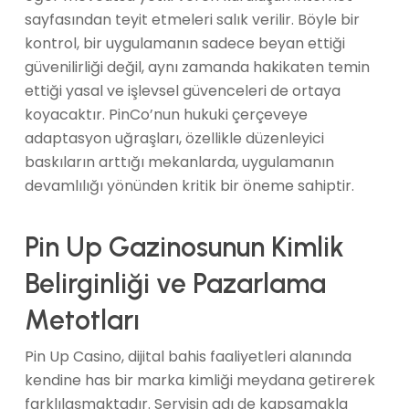
sayfasından teyit etmeleri salık verilir. Böyle bir
kontrol, bir uygulamanın sadece beyan ettiği
güvenilirliği değil, aynı zamanda hakikaten temin
ettiği yasal ve işlevsel güvenceleri de ortaya
koyacaktır. PinCo’nun hukuki çerçeveye
adaptasyon uğraşları, özellikle düzenleyici
baskıların arttığı mekanlarda, uygulamanın
devamlılığı yönünden kritik bir öneme sahiptir.
Pin Up Gazinosunun Kimlik
Belirginliği ve Pazarlama
Metotları
Pin Up Casino, dijital bahis faaliyetleri alanında
kendine has bir marka kimliği meydana getirerek
farklılaşmaktadır. Servisin adı de kapsamakla