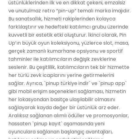
üstünlüklerinden ilk ve en dikkat çekeni, emzalsiz
ve unutulmaz retro “pin-up” temalı marka imajıdır.
Bu sanatsallık, hizmeti rakiplerinden kolayca
farklılaştırır ve hedefteki katılımcı grubu üzerinde
kuvvetli bir estetik etki oluşturur. İkinci olarak, Pin
Up’ın büyük oyun koleksiyonu, yüzlerce slot, masa,
gerçek zamanlı kumarhane opsiyonu ve sportif
tahminler ile katılımcıların değişik zevklerine
seslenir. Bu çeşitlilik, katılımcıların tek bir hizmette
her türlü zevk icaplarını yerine getirmelerini
sağlar. Ayrıca, `pinup türkiye indir` ve `pinup app`
gibi mobil erişim seçenekleri sağlaması, hizmetin
her lokasyondan basitçe ulaşılabilir olmasını
sağlayarak kayda değer bir üstünlük arz eder.
Aralıksız sağlanan alımlı ödüller ve promosyonlar,
hassaten `pinup kayıt` aşamasında yeni
oyunculara sağlanan başlangıç avantajları,