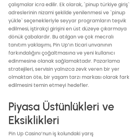
çalışmalar icra edilir. Ek olarak, `pinup türkiye giriş`
adreslerinin nizami şekilde yenilenmesi ve `pinup
yükle` seçenekleriyle seyyar programların teşvik
edilmesi, iştirakçi girişini en üst düzeye çıkarmaya
dönük çabalardır. Bu atılgan ve çok mecralı
tanıtım yaklaşımı, Pin Up’ın ticari unvanının
farkındalığını çoğaltmasına ve yeni kullanıcı
edinmesine olanak sağlamaktadır. Pazarlama
stratejileri, servisin yalnızca zevk veren bir yer
olmaktan öte, bir yaşam tarzı markası olarak fark
edilmesini temin etmeyi hedefler.
Piyasa Üstünlükleri ve
Eksiklikleri
Pin Up Casino’nun iş kolundaki yarış