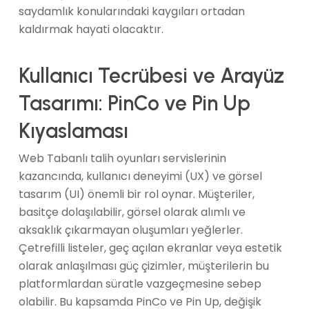
saydamlık konularındaki kaygıları ortadan
kaldırmak hayati olacaktır.
Kullanıcı Tecrübesi ve Arayüz
Tasarımı: PinCo ve Pin Up
Kıyaslaması
Web Tabanlı talih oyunları servislerinin
kazancında, kullanıcı deneyimi (UX) ve görsel
tasarım (UI) önemli bir rol oynar. Müşteriler,
basitçe dolaşılabilir, görsel olarak alımlı ve
aksaklık çıkarmayan oluşumları yeğlerler.
Çetrefilli listeler, geç açılan ekranlar veya estetik
olarak anlaşılması güç çizimler, müşterilerin bu
platformlardan süratle vazgeçmesine sebep
olabilir. Bu kapsamda PinCo ve Pin Up, değişik