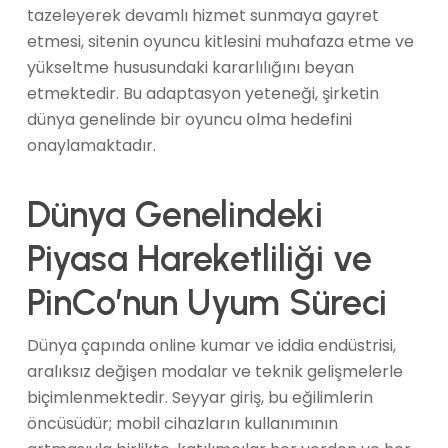
tazeleyerek devamlı hizmet sunmaya gayret
etmesi, sitenin oyuncu kitlesini muhafaza etme ve
yükseltme hususundaki kararlılığını beyan
etmektedir. Bu adaptasyon yeteneği, şirketin
dünya genelinde bir oyuncu olma hedefini
onaylamaktadır.
Dünya Genelindeki
Piyasa Hareketliliği ve
PinCo’nun Uyum Süreci
Dünya çapında online kumar ve iddia endüstrisi,
aralıksız değişen modalar ve teknik gelişmelerle
biçimlenmektedir. Seyyar giriş, bu eğilimlerin
öncüsüdür; mobil cihazların kullanımının