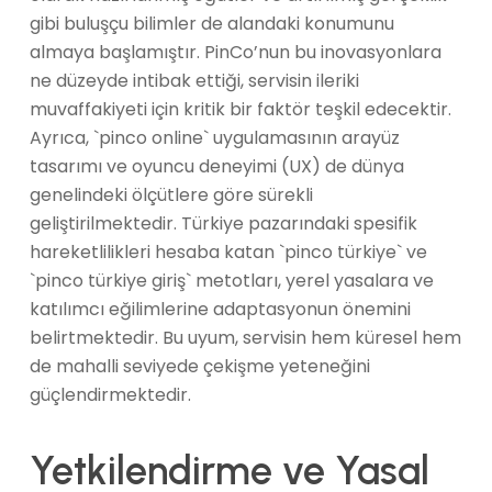
gibi buluşçu bilimler de alandaki konumunu
almaya başlamıştır. PinCo’nun bu inovasyonlara
ne düzeyde intibak ettiği, servisin ileriki
muvaffakiyeti için kritik bir faktör teşkil edecektir.
Ayrıca, `pinco online` uygulamasının arayüz
tasarımı ve oyuncu deneyimi (UX) de dünya
genelindeki ölçütlere göre sürekli
geliştirilmektedir. Türkiye pazarındaki spesifik
hareketlilikleri hesaba katan `pinco türkiye` ve
`pinco türkiye giriş` metotları, yerel yasalara ve
katılımcı eğilimlerine adaptasyonun önemini
belirtmektedir. Bu uyum, servisin hem küresel hem
de mahalli seviyede çekişme yeteneğini
güçlendirmektedir.
Yetkilendirme ve Yasal