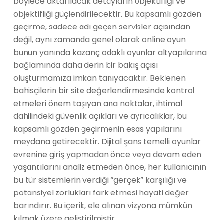
böylece aktarılacak detayların objektifliği ve
objektifliği güçlendirilecektir. Bu kapsamlı gözden
geçirme, sadece adı geçen servisler açısından
değil, aynı zamanda genel olarak online oyun
bunun yanında kazanç odaklı oyunlar altyapılarına
bağlamında daha derin bir bakış açısı
oluşturmamıza imkan tanıyacaktır. Beklenen
bahisçilerin bir site değerlendirmesinde kontrol
etmeleri önem taşıyan ana noktalar, ihtimal
dahilindeki güvenlik açıkları ve ayrıcalıklar, bu
kapsamlı gözden geçirmenin esas yapılarını
meydana getirecektir. Dijital şans temelli oyunlar
evrenine giriş yapmadan önce veya devam eden
yaşantılarını analiz etmeden önce, her kullanıcının
bu tür sistemlerin verdiği “gerçek” karşılığı ve
potansiyel zorlukları fark etmesi hayati değer
barındırır. Bu içerik, ele alınan vizyona mümkün
kılmak üzere geliştirilmiştir.