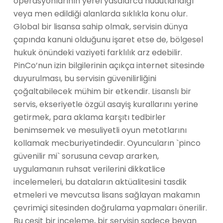
operasyonlarının yerel yasalarca hudutlandığı
veya men edildiği alanlarda sıklıkla konu olur.
Global bir lisansa sahip olmak, servisin dünya
çapında kanuni olduğunu işaret etse de, bölgesel
hukuk önündeki vaziyeti farklılık arz edebilir.
PinCo’nun izin bilgilerinin açıkça internet sitesinde
duyurulması, bu servisin güvenilirliğini
çoğaltabilecek mühim bir etkendir. Lisanslı bir
servis, ekseriyetle özgül asayiş kurallarını yerine
getirmek, para aklama karşıtı tedbirler
benimsemek ve mesuliyetli oyun metotlarını
kollamak mecburiyetindedir. Oyuncuların `pinco
güvenilir mi` sorusuna cevap ararken,
uygulamanın ruhsat verilerini dikkatlice
incelemeleri, bu dataların aktüalitesini tasdik
etmeleri ve mevcutsa lisans sağlayan makamın
çevrimiçi sitesinden doğrulama yapmaları önerilir.
Bu çeşit bir inceleme, bir servisin sadece beyan