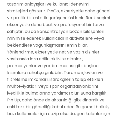
tasarım anlayışları ve kullanıcı deneyimi
stratejileri gösterir. PinCo, ekseriyetle daha güncel
ve pratik bir estetik görüşünü üstlenir. Renk seçimi
ekseriyetle daha basit ve profesyonel bir tarza
sahiptir, bu da konsantrasyon bozan bileşenleri
minimize ederek kullanıcıların aktivitelere veya
beklentilere yoğunlaşmasını emin kılar.
Yönlendirme, ekseriyetle net ve vazıh dizinler
vasıtasıyla icra edilir; aktivite alanları,
promosyonlar ve yardım masası gibi başlıca
kısımlara rahatça girilebilir. Tarama işlevleri ve
filtreleme imkanları, iştirakçilerin talep ettikleri
muhteviyatları veya spor organizasyonlarını
ivedilikle bulmalarına yardımcı olur. Buna karşılık
Pin Up, daha önce de aktarıldığı gibi, dinamik ve
eski tarz bir görselliği kabul eder. Bu görsel bolluk,
bazı kullanıcılar için cazip olsa da, geri kalanlar için