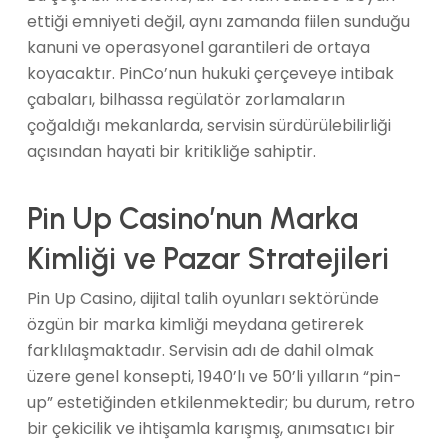
ettiği emniyeti değil, aynı zamanda fiilen sunduğu
kanuni ve operasyonel garantileri de ortaya
koyacaktır. PinCo’nun hukuki çerçeveye intibak
çabaları, bilhassa regülatör zorlamaların
çoğaldığı mekanlarda, servisin sürdürülebilirliği
açısından hayati bir kritikliğe sahiptir.
Pin Up Casino’nun Marka
Kimliği ve Pazar Stratejileri
Pin Up Casino, dijital talih oyunları sektöründe
özgün bir marka kimliği meydana getirerek
farklılaşmaktadır. Servisin adı de dahil olmak
üzere genel konsepti, 1940’lı ve 50’li yılların “pin-
up” estetiğinden etkilenmektedir; bu durum, retro
bir çekicilik ve ihtişamla karışmış, anımsatıcı bir