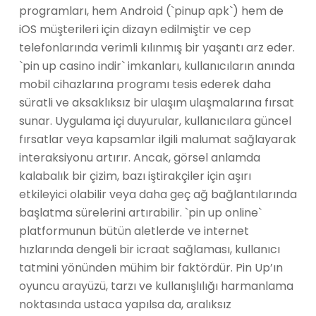
programları, hem Android (`pinup apk`) hem de
iOS müşterileri için dizayn edilmiştir ve cep
telefonlarında verimli kılınmış bir yaşantı arz eder.
`pin up casino indir` imkanları, kullanıcıların anında
mobil cihazlarına programı tesis ederek daha
süratli ve aksaklıksız bir ulaşım ulaşmalarına fırsat
sunar. Uygulama içi duyurular, kullanıcılara güncel
fırsatlar veya kapsamlar ilgili malumat sağlayarak
interaksiyonu artırır. Ancak, görsel anlamda
kalabalık bir çizim, bazı iştirakçiler için aşırı
etkileyici olabilir veya daha geç ağ bağlantılarında
başlatma sürelerini artırabilir. `pin up online`
platformunun bütün aletlerde ve internet
hızlarında dengeli bir icraat sağlaması, kullanıcı
tatmini yönünden mühim bir faktördür. Pin Up’ın
oyuncu arayüzü, tarzı ve kullanışlılığı harmanlama
noktasında ustaca yapılsa da, aralıksız