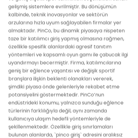
gelişmiş sistemlere evrilmiştir. Bu dönüşümün
kalbinde, teknik inovasyonlar ve sektörün
arzularına hızla uyum sağlayabilen firmalar yer
almaktadır. PinCo, bu dinamik piyasaya nispeten
taze bir katılımcı giriş yapmış olmasına rağmen,
özellikle spesifik alanlardaki agresif tanıtım
yöntemleri ve kapsamlı oyun gamı ile çabucak ilgi
uyandırmayı becermiştir. Firma, katılımcılarına
geniş bir eğlence yaşantısı ve değişik sportif
branşlara ilişkin beklenti olanakları vererek,
şimdiki piyasa önde gelenleriyle rekabet etme
potansiyelini göstermektedir. PinCo’nun
endüstrideki konumu, yalnızca sunduğu eğlence
türlerinin farklılığıyla değil, aynı zamanda
kullanıcıya ulaşım hedefli yöntemleriyle de
şekillenmektedir. Özellikle giriş sınırlamaları
bulunan alanlarda, `pinco giriş` adresini aralıksız