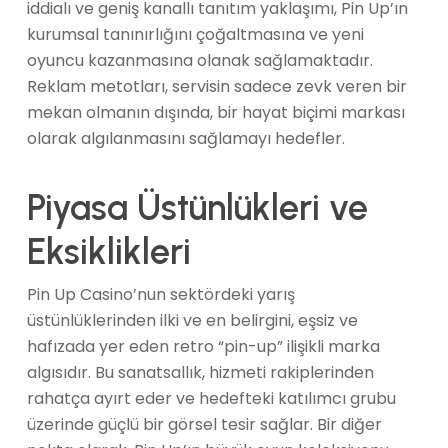
iddialı ve geniş kanallı tanıtım yaklaşımı, Pin Up’ın
kurumsal tanınırlığını çoğaltmasına ve yeni
oyuncu kazanmasına olanak sağlamaktadır.
Reklam metotları, servisin sadece zevk veren bir
mekan olmanın dışında, bir hayat biçimi markası
olarak algılanmasını sağlamayı hedefler.
Piyasa Üstünlükleri ve
Eksiklikleri
Pin Up Casino’nun sektördeki yarış
üstünlüklerinden ilki ve en belirgini, eşsiz ve
hafızada yer eden retro “pin-up” ilişikli marka
algısıdır. Bu sanatsallık, hizmeti rakiplerinden
rahatça ayırt eder ve hedefteki katılımcı grubu
üzerinde güçlü bir görsel tesir sağlar. Bir diğer