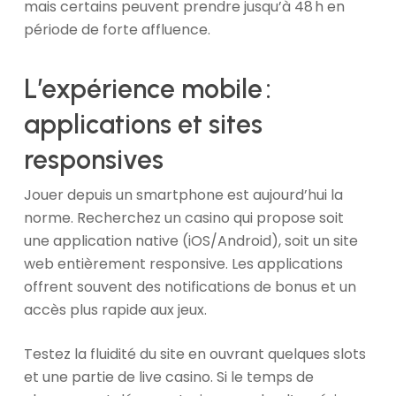
mais certains peuvent prendre jusqu’à 48 h en
période de forte affluence.
L’expérience mobile :
applications et sites
responsives
Jouer depuis un smartphone est aujourd’hui la
norme. Recherchez un casino qui propose soit
une application native (iOS/Android), soit un site
web entièrement responsive. Les applications
offrent souvent des notifications de bonus et un
accès plus rapide aux jeux.
Testez la fluidité du site en ouvrant quelques slots
et une partie de live casino. Si le temps de