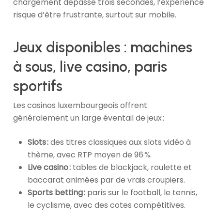
chargement dépasse trois secondes, l’expérience
risque d’être frustrante, surtout sur mobile.
Jeux disponibles : machines
à sous, live casino, paris
sportifs
Les casinos luxembourgeois offrent
généralement un large éventail de jeux :
Slots :
des titres classiques aux slots vidéo à
thème, avec RTP moyen de 96 %.
Live casino :
tables de blackjack, roulette et
baccarat animées par de vrais croupiers.
Sports betting :
paris sur le football, le tennis,
le cyclisme, avec des cotes compétitives.