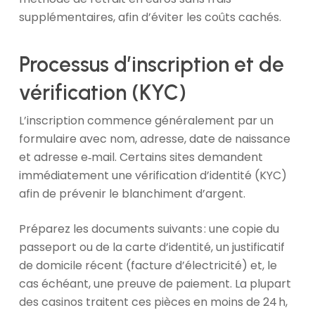
supplémentaires, afin d’éviter les coûts cachés.
Processus d’inscription et de
vérification (KYC)
L’inscription commence généralement par un
formulaire avec nom, adresse, date de naissance
et adresse e‑mail. Certains sites demandent
immédiatement une vérification d’identité (KYC)
afin de prévenir le blanchiment d’argent.
Préparez les documents suivants : une copie du
passeport ou de la carte d’identité, un justificatif
de domicile récent (facture d’électricité) et, le
cas échéant, une preuve de paiement. La plupart
des casinos traitent ces pièces en moins de 24 h,