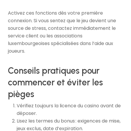
Activez ces fonctions dès votre première
connexion. Si vous sentez que le jeu devient une
source de stress, contactez immédiatement le
service client ou les associations
luxembourgeoises spécialisées dans l’aide aux
joueurs.
Conseils pratiques pour
commencer et éviter les
pièges
Vérifiez toujours la licence du casino avant de
déposer.
Lisez les termes du bonus : exigences de mise,
jeux exclus, date d’expiration.