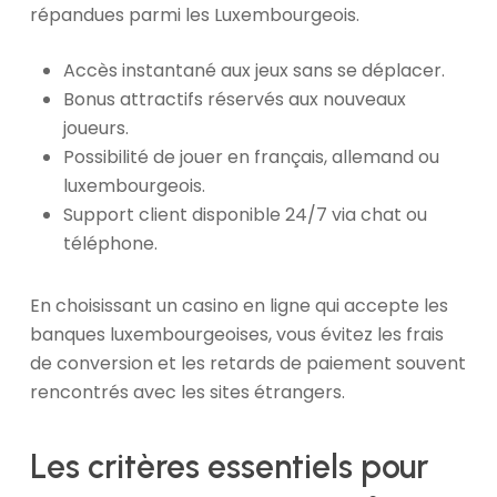
répandues parmi les Luxembourgeois.
Accès instantané aux jeux sans se déplacer.
Bonus attractifs réservés aux nouveaux
joueurs.
Possibilité de jouer en français, allemand ou
luxembourgeois.
Support client disponible 24/7 via chat ou
téléphone.
En choisissant un casino en ligne qui accepte les
banques luxembourgeoises, vous évitez les frais
de conversion et les retards de paiement souvent
rencontrés avec les sites étrangers.
Les critères essentiels pour