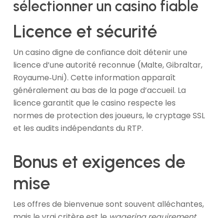
sélectionner un casino fiable
Licence et sécurité
Un casino digne de confiance doit détenir une
licence d’une autorité reconnue (Malte, Gibraltar,
Royaume‑Uni). Cette information apparaît
généralement au bas de la page d’accueil. La
licence garantit que le casino respecte les
normes de protection des joueurs, le cryptage SSL
et les audits indépendants du RTP.
Bonus et exigences de
mise
Les offres de bienvenue sont souvent alléchantes,
mais le vrai critère est le
wagering requirement
.