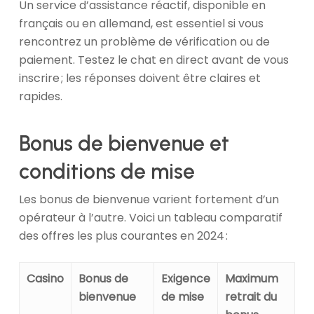
Un service d’assistance réactif, disponible en
français ou en allemand, est essentiel si vous
rencontrez un problème de vérification ou de
paiement. Testez le chat en direct avant de vous
inscrire ; les réponses doivent être claires et
rapides.
Bonus de bienvenue et
conditions de mise
Les bonus de bienvenue varient fortement d’un
opérateur à l’autre. Voici un tableau comparatif
des offres les plus courantes en 2024 :
Casino
Bonus de
Exigence
Maximum
bienvenue
de mise
retrait du