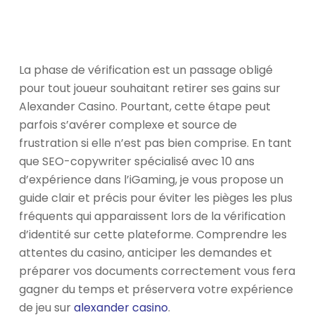
La phase de vérification est un passage obligé
pour tout joueur souhaitant retirer ses gains sur
Alexander Casino. Pourtant, cette étape peut
parfois s’avérer complexe et source de
frustration si elle n’est pas bien comprise. En tant
que SEO-copywriter spécialisé avec 10 ans
d’expérience dans l’iGaming, je vous propose un
guide clair et précis pour éviter les pièges les plus
fréquents qui apparaissent lors de la vérification
d’identité sur cette plateforme. Comprendre les
attentes du casino, anticiper les demandes et
préparer vos documents correctement vous fera
gagner du temps et préservera votre expérience
de jeu sur
alexander casino
.