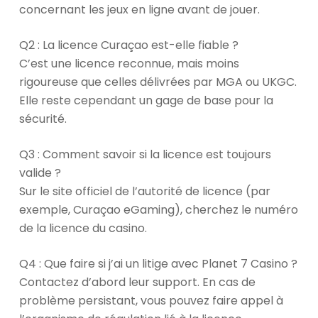
concernant les jeux en ligne avant de jouer.
Q2 : La licence Curaçao est-elle fiable ?
C’est une licence reconnue, mais moins
rigoureuse que celles délivrées par MGA ou UKGC.
Elle reste cependant un gage de base pour la
sécurité.
Q3 : Comment savoir si la licence est toujours
valide ?
Sur le site officiel de l’autorité de licence (par
exemple, Curaçao eGaming), cherchez le numéro
de la licence du casino.
Q4 : Que faire si j’ai un litige avec Planet 7 Casino ?
Contactez d’abord leur support. En cas de
problème persistant, vous pouvez faire appel à