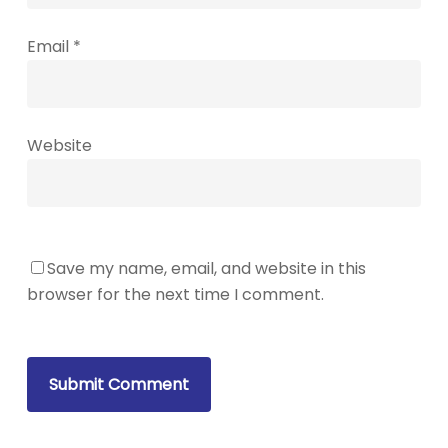
Email
*
Website
Save my name, email, and website in this
browser for the next time I comment.