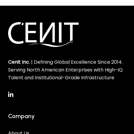
Cenit Inc.
| Defining Global Excellence Since 2014.
Serving North American Enterprises with High-IQ
Talent and Institutional-Grade Infrastructure
Company
About Us