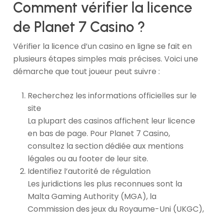
Comment vérifier la licence
de Planet 7 Casino ?
Vérifier la licence d’un casino en ligne se fait en
plusieurs étapes simples mais précises. Voici une
démarche que tout joueur peut suivre :
Recherchez les informations officielles sur le
site
La plupart des casinos affichent leur licence
en bas de page. Pour Planet 7 Casino,
consultez la section dédiée aux mentions
légales ou au footer de leur site.
Identifiez l’autorité de régulation
Les juridictions les plus reconnues sont la
Malta Gaming Authority (MGA), la
Commission des jeux du Royaume-Uni (UKGC),