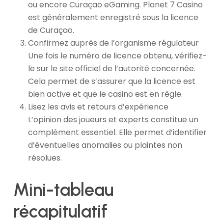
ou encore Curaçao eGaming. Planet 7 Casino
est généralement enregistré sous la licence
de Curaçao.
Confirmez auprès de l’organisme régulateur
Une fois le numéro de licence obtenu, vérifiez-
le sur le site officiel de l’autorité concernée.
Cela permet de s’assurer que la licence est
bien active et que le casino est en règle.
Lisez les avis et retours d’expérience
L’opinion des joueurs et experts constitue un
complément essentiel. Elle permet d’identifier
d’éventuelles anomalies ou plaintes non
résolues.
Mini-tableau
récapitulatif