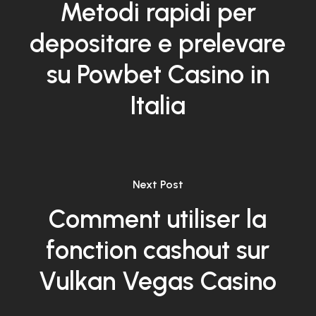
Metodi rapidi per
depositare e prelevare
su Powbet Casino in
Italia
Next Post
Comment utiliser la
fonction cashout sur
Vulkan Vegas Casino