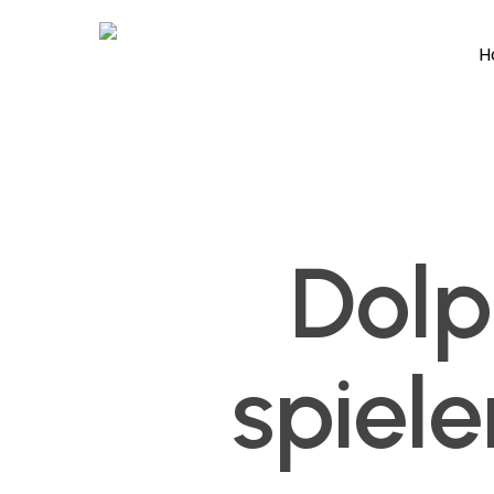
Skip
to
H
main
content
Dolp
spiel