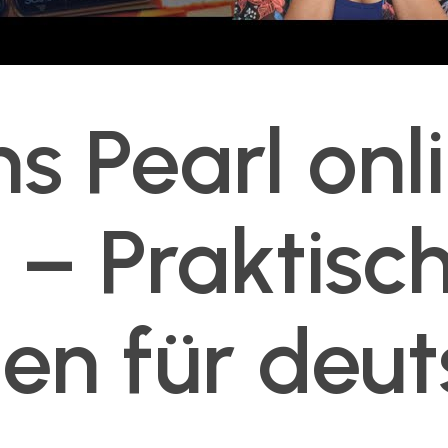
s Pearl onl
 – Praktisc
den für deu