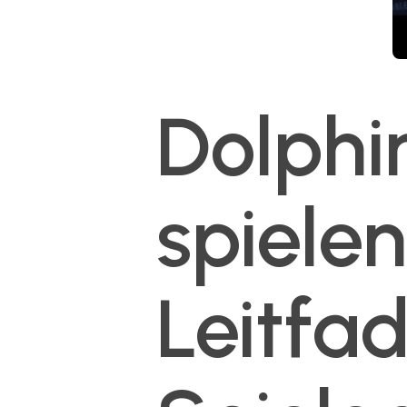
Dolphin
spielen
Leitfa