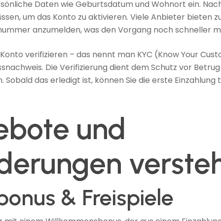
ersönliche Daten wie Geburtsdatum und Wohnort ein. Nac
üssen, um das Konto zu aktivieren. Viele Anbieter bieten z
ynummer anzumelden, was den Vorgang noch schneller m
r Konto verifizieren – das nennt man KYC (Know Your Custo
ssnachweis. Die Verifizierung dient dem Schutz vor Betru
. Sobald das erledigt ist, können Sie die erste Einzahlu
ebote und
derungen verste
onus & Freispiele