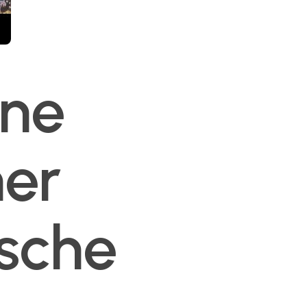
ine
her
tsche