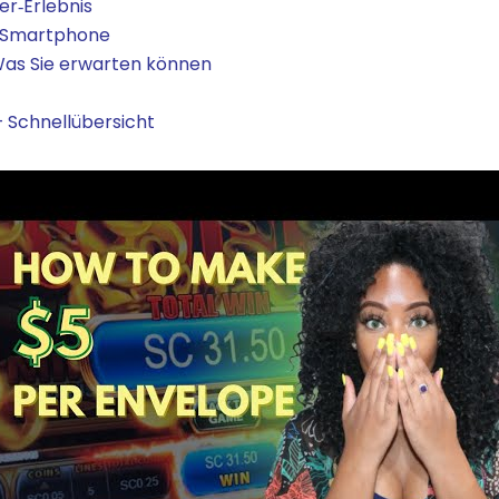
er‑Erlebnis
m Smartphone
Was Sie erwarten können
– Schnellübersicht