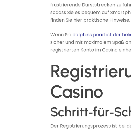
frustrierende Durststrecken zu führ
sodass Sie es bequem auf Smartpho
finden Sie hier praktische Hinweise
Wenn Sie
dolphins pearl ist der bel
sicher und mit maximalem Spaß onl
registrierten Konto im Casino ein
Registrier
Casino
Schritt‑für‑Sc
Der Registrierungsprozess ist bei d