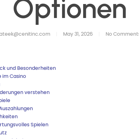
Optionen
ateek@cenitinc.com
May 31, 2026
No Comment
ick und Besonderheiten
e im Casino
g
derungen verstehen
iele
 Auszahlungen
hkeiten
rtungsvolles Spielen
utz