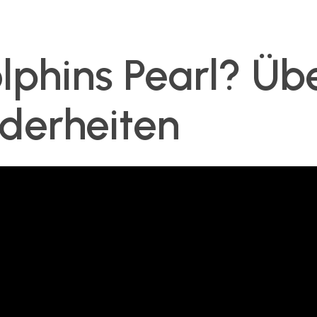
phins Pearl? Übe
derheiten