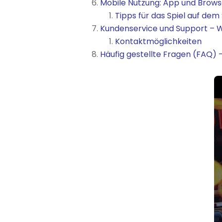
Mobile Nutzung: App und Brows
Tipps für das Spiel auf de
Kundenservice und Support – 
Kontaktmöglichkeiten
Häufig gestellte Fragen (FAQ) 