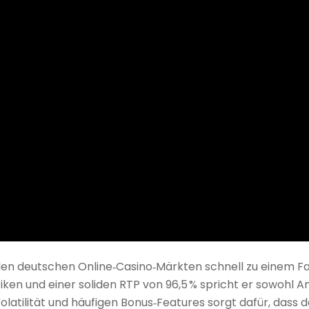
n den deutschen Online‑Casino‑Märkten schnell zu einem Fa
en und einer soliden RTP von 96,5 % spricht er sowohl A
olatilität und häufigen Bonus‑Features sorgt dafür, dass 