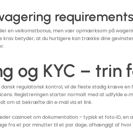
wagering requirement
lbyder en velkomstbonus, men vær opmærksom på wagerin
 krav betyder, at du hurtigere kan trække dine gevinster
r.
ng og KYC – trin f
 dansk regulatorisk kontrol, vil de fleste stadig kræve e
icens. Registreringen starter normalt med at udfylde e‑m
t om at bekræfte din e‑mail via et link.
beder casinoet om dokumentation – typisk et foto‑ID, en 
 fra et par minutter til et par dage, afhængigt af hvor h