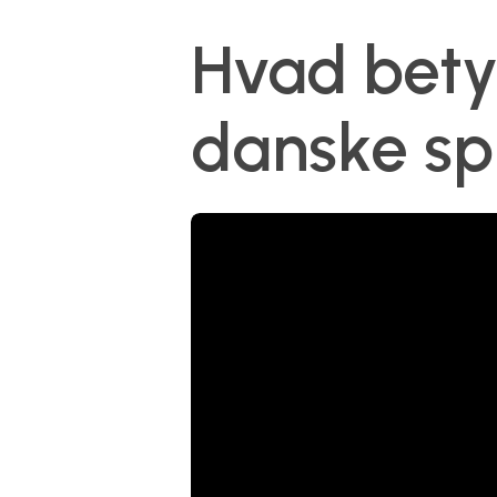
Hvad bety
danske spi