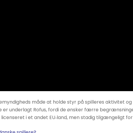
myndigheds måde at holde styr på spilleres aktivitet og si
 er underlagt Rofus, fordi de ønsker færre begrænsninger
 licenseret i et andet EU‑land, men stadig tilgængeligt fo
danske spillere?