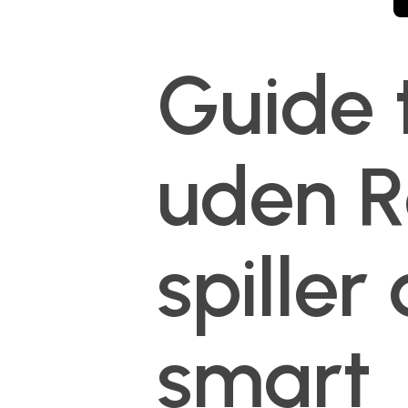
Guide 
uden R
spiller
smart