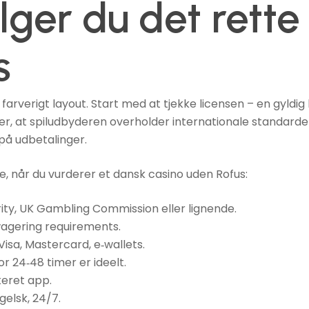
ger du det rette
s
farverigt layout. Start med at tjekke licensen – en gyldi
ikrer, at spiludbyderen overholder internationale standar
på udbetalinger.
ge, når du vurderer et dansk casino uden Rofus:
ity, UK Gambling Commission eller lignende.
agering requirements.
Visa, Mastercard, e‑wallets.
r 24‑48 timer er ideelt.
keret app.
gelsk, 24/7.