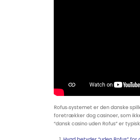
Rofus‑systemet er den danske spille
foretrækker dog casinoer, som ikke
“dansk casino uden Rofus” er typisk
Hvad betyder “uden Rofus” for 