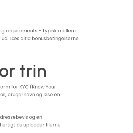
s
g requirements – typisk mellem
 ud. Læs altid bonusbetingelserne
or trin
n form for KYC (Know Your
ail, brugernavn og løse en
adressebevis og en
urtigt du uploader filerne.