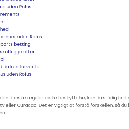
ino uden Rofus
irements
in
ghed
asinoer uden Rofus
 sports betting
 skal kigge efter
pil
d du kan forvente
us uden Rofus
 den danske regulatoriske beskyttelse, kan du stadig fin
 eller Curacao. Det er vigtigt at forstå forskellen, så d
no.