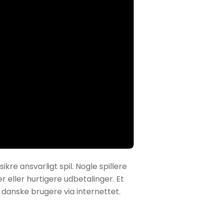
kre ansvarligt spil. Nogle spillere
 eller hurtigere udbetalinger. Et
r danske brugere via internettet.