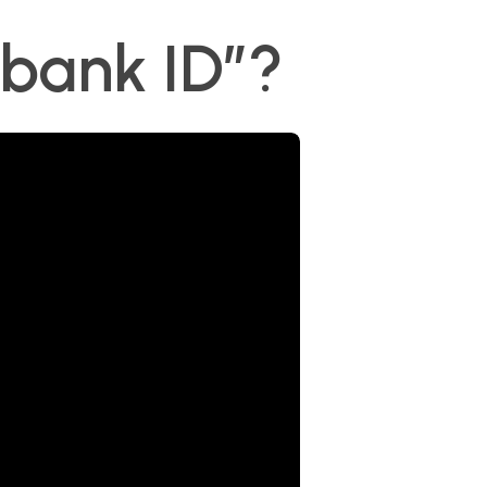
 bank ID”?