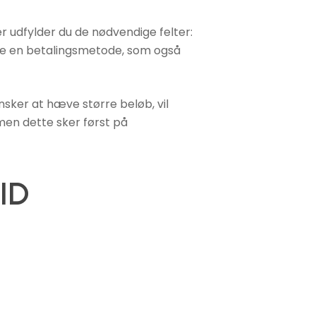
r udfylder du de nødvendige felter:
lge en betalingsmetode, som også
nsker at hæve større beløb, vil
men dette sker først på
ID