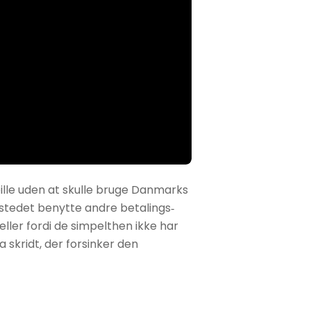
spille uden at skulle bruge Danmarks
i stedet benytte andre betalings‑
ller fordi de simpelthen ikke har
a skridt, der forsinker den