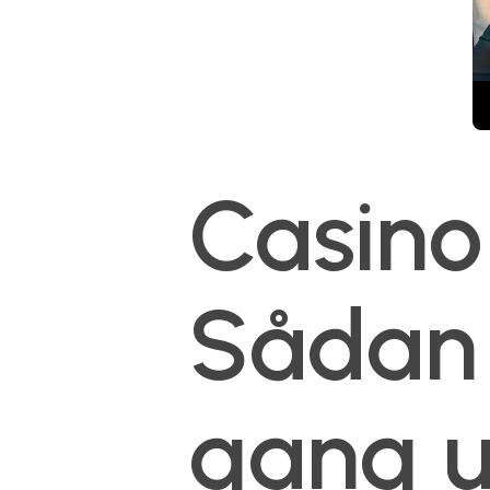
Casino
Sådan
gang u