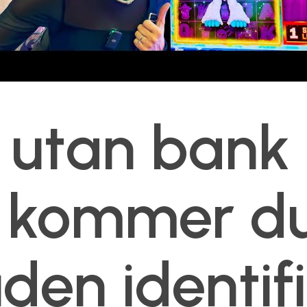
 utan bank 
 kommer du
den identif