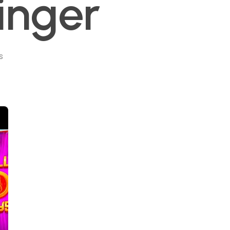
inger
s