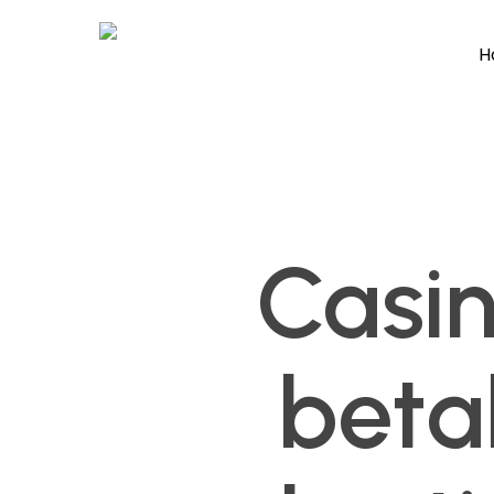
Skip
to
H
main
content
Casin
beta