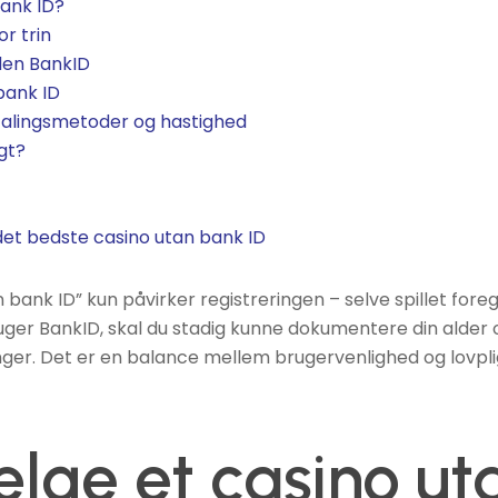
bank ID?
or trin
den BankID
bank ID
etalingsmetoder og hastighed
gt?
det bedste casino utan bank ID
an bank ID” kun påvirker registreringen – selve spillet for
uger BankID, skal du stadig kunne dokumentere din alder o
linger. Det er en balance mellem brugervenlighed og lovpl
ælge et casino u