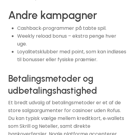
Andre kampagner
Cashback‑programmer på tabte spil.
Weekly reload bonus – ekstra penge hver
uge.
Loyalitetsklubber med point, som kan indløses
til bonusser eller fysiske præmier.
Betalingsmetoder og
udbetalingshastighed
Et bredt udvalg af betalingsmetoder er et af de
store salgsargumenter for casinoer uden Rofus.
Du kan typisk vælge mellem kreditkort, e‑wallets
som Skrill og Neteller, samt direkte
bankoverførsler. Nogle platforme accepterer