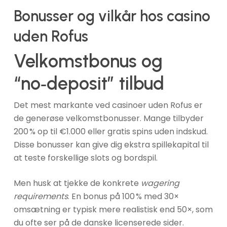
Bonusser og vilkår hos casino
uden Rofus
Velkomstbonus og
“no‑deposit” tilbud
Det mest markante ved casinoer uden Rofus er
de generøse velkomstbonusser. Mange tilbyder
200 % op til €1.000 eller gratis spins uden indskud.
Disse bonusser kan give dig ekstra spillekapital til
at teste forskellige slots og bordspil.
Men husk at tjekke de konkrete
wagering
requirements
. En bonus på 100 % med 30×
omsætning er typisk mere realistisk end 50×, som
du ofte ser på de danske licenserede sider.