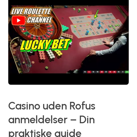
Casino uden Rofus
anmeldelser – Din
praktiske guide