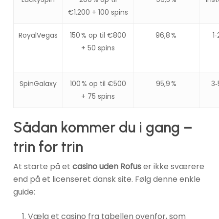
€1.200 + 100 spins
RoyalVegas
150 % op til €800
96,8 %
1
+ 50 spins
SpinGalaxy
100 % op til €500
95,9 %
3‑
+ 75 spins
Sådan kommer du i gang –
trin for trin
At starte på et
casino uden Rofus
er ikke sværere
end på et licenseret dansk site. Følg denne enkle
guide:
Vælg et casino fra tabellen ovenfor, som