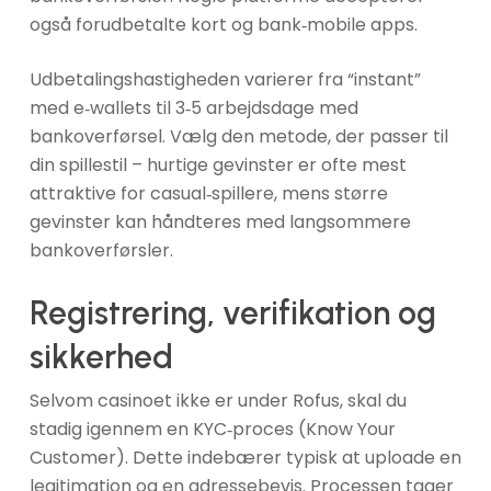
også forudbetalte kort og bank‑mobile apps.
Udbetalingshastigheden varierer fra “instant”
med e‑wallets til 3‑5 arbejdsdage med
bankoverførsel. Vælg den metode, der passer til
din spillestil – hurtige gevinster er ofte mest
attraktive for casual‑spillere, mens større
gevinster kan håndteres med langsommere
bankoverførsler.
Registrering, verifikation og
sikkerhed
Selvom casinoet ikke er under Rofus, skal du
stadig igennem en KYC‑proces (Know Your
Customer). Dette indebærer typisk at uploade en
legitimation og en adressebevis. Processen tager