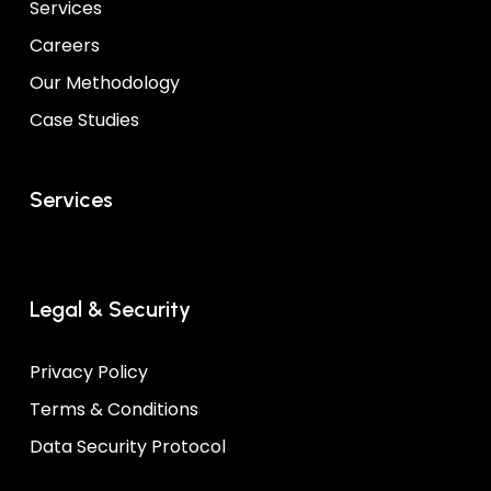
Services
Careers
Our Methodology
Case Studies
Services
Legal & Security
Privacy Policy
Terms & Conditions
Data Security Protocol