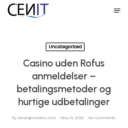
Skip
Menu
to
main
content
Uncategorized
Casino uden Rofus
anmeldelser –
betalingsmetoder og
hurtige udbetalinger
By
ateek@cenitinc.com
May 31, 2026
No Comments