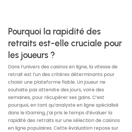
Pourquoi la rapidité des
retraits est-elle cruciale pour
les joueurs ?
Dans l’univers des casinos en ligne, la vitesse de
retrait est l’un des critères déterminants pour
choisir une plateforme fiable. Un joueur ne
souhaite pas attendre des jours, voire des
semaines, pour récupérer ses gains. C’est
pourquoi, en tant qu’analyste en ligne spécialisé
dans le iGaming, j’ai pris le temps d’évaluer la
rapidité des retraits sur une sélection de casinos
en ligne populaires. Cette évaluation repose sur