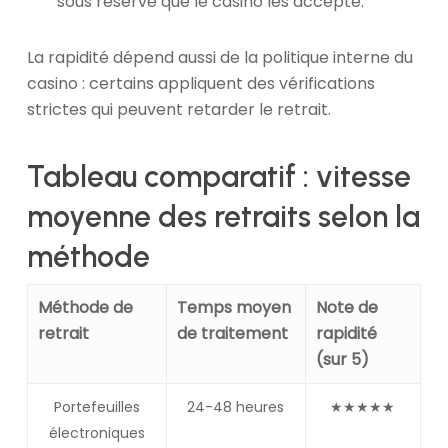
sous réserve que le casino les accepte.
La rapidité dépend aussi de la politique interne du
casino : certains appliquent des vérifications
strictes qui peuvent retarder le retrait.
Tableau comparatif : vitesse
moyenne des retraits selon la
méthode
Méthode de
Temps moyen
Note de
retrait
de traitement
rapidité
(sur 5)
Portefeuilles
24-48 heures
★★★★★
électroniques