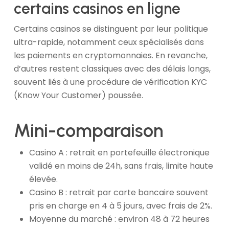
certains casinos en ligne
Certains casinos se distinguent par leur politique
ultra-rapide, notamment ceux spécialisés dans
les paiements en cryptomonnaies. En revanche,
d’autres restent classiques avec des délais longs,
souvent liés à une procédure de vérification KYC
(Know Your Customer) poussée.
Mini-comparaison
Casino A : retrait en portefeuille électronique
validé en moins de 24h, sans frais, limite haute
élevée.
Casino B : retrait par carte bancaire souvent
pris en charge en 4 à 5 jours, avec frais de 2%.
Moyenne du marché : environ 48 à 72 heures