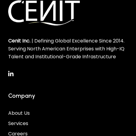
Cenit Inc.
| Defining Global Excellence Since 2014.
Serving North American Enterprises with High-IQ
Talent and Institutional-Grade Infrastructure
Company
About Us
Services
Careers