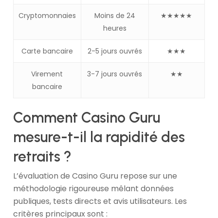
Cryptomonnaies
Moins de 24
★★★★★
heures
Carte bancaire
2-5 jours ouvrés
★★★
Virement
3-7 jours ouvrés
★★
bancaire
Comment Casino Guru
mesure-t-il la rapidité des
retraits ?
L’évaluation de Casino Guru repose sur une
méthodologie rigoureuse mêlant données
publiques, tests directs et avis utilisateurs. Les
critères principaux sont :