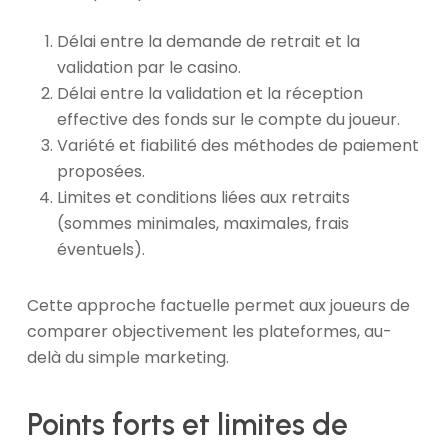
Délai entre la demande de retrait et la
validation par le casino.
Délai entre la validation et la réception
effective des fonds sur le compte du joueur.
Variété et fiabilité des méthodes de paiement
proposées.
Limites et conditions liées aux retraits
(sommes minimales, maximales, frais
éventuels).
Cette approche factuelle permet aux joueurs de
comparer objectivement les plateformes, au-
delà du simple marketing.
Points forts et limites de