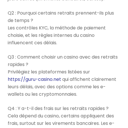
Q2 : Pourquoi certains retraits prennent-ils plus
de temps ?
Les contrôles KYC, la méthode de paiement
choisie, et les règles internes du casino
influencent ces délais.
Q3 : Comment choisir un casino avec des retraits
rapides ?
Privilégiez les plateformes listées sur
https://guru-casino.net
qui affichent clairement
leurs délais, avec des options comme les e-
wallets ou les cryptomonnaies.
Q4 : Y a-t-il des frais sur les retraits rapides ?
Cela dépend du casino, certains appliquent des
frais, surtout sur les virements bancaires. Les e-