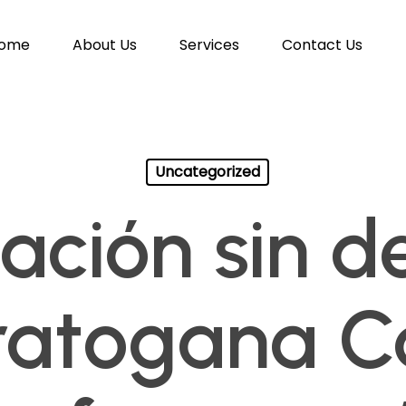
ome
About Us
Services
Contact Us
Uncategorized
cación sin d
ratogana Ca