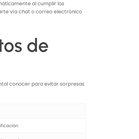
máticamente al cumplir los
arte vía chat o correo electrónico
tos de
tal conocer para evitar sorpresas
ificación