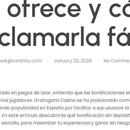
 ofrece y 
clamarla fá
eek@cenitinc.com
January 23, 2026
No Comme
ado en juegos de azar, entiendo que las bonificaciones si
evos jugadores. Gratogana Casino se ha posicionado com
do popularidad en España por facilitar a sus usuarios la 
. En este artículo descubrirás qué bonificación sin depós
cilla, para maximizar tu experiencia y ganar sin riesgos