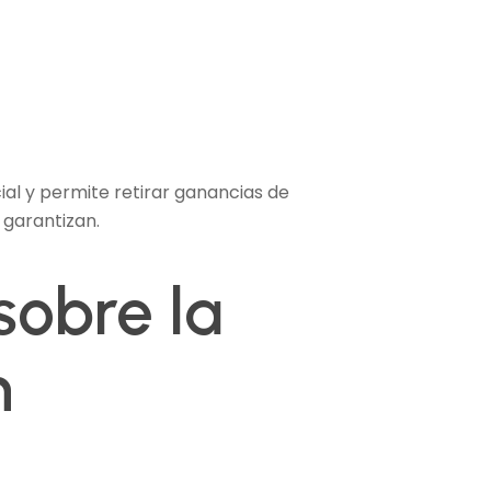
al y permite retirar ganancias de
 garantizan.
sobre la
n