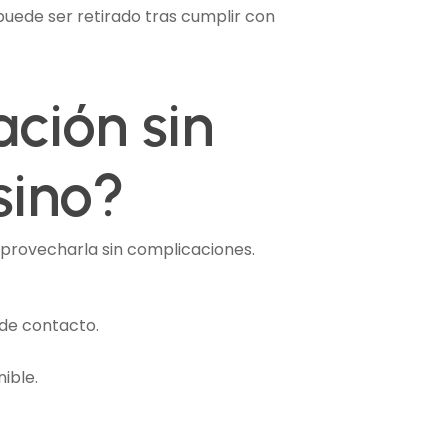
puede ser retirado tras cumplir con
ción sin
sino?
aprovecharla sin complicaciones.
de contacto.
ible.