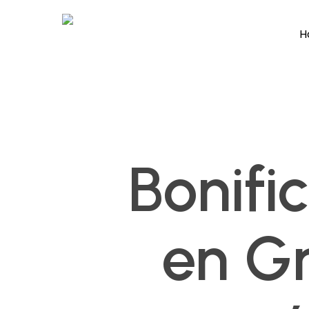
Skip
to
H
main
content
Bonifi
en G