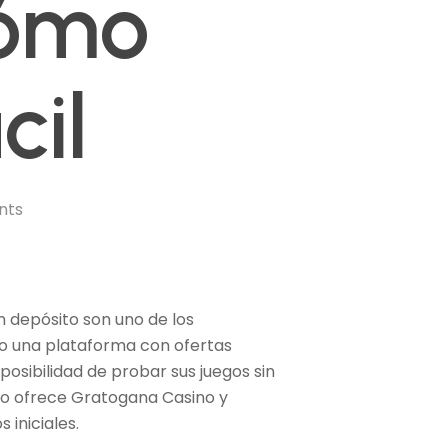
cómo
cil
nts
n depósito son uno de los
o una plataforma con ofertas
posibilidad de probar sus juegos sin
ito ofrece Gratogana Casino y
 iniciales.