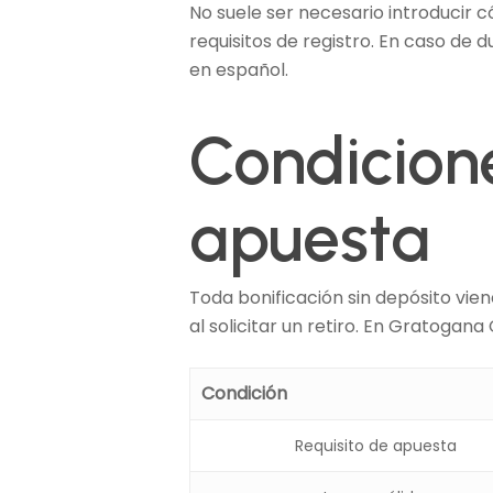
No suele ser necesario introducir 
requisitos de registro. En caso de
en español.
Condicione
apuesta
Toda bonificación sin depósito vi
al solicitar un retiro. En Gratogan
Condición
Requisito de apuesta