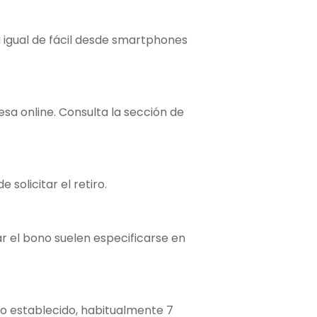
 igual de fácil desde smartphones
a online. Consulta la sección de
solicitar el retiro.
r el bono suelen especificarse en
mpo establecido, habitualmente 7