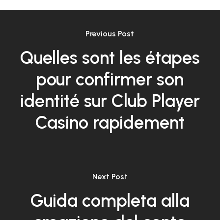
Previous Post
Quelles sont les étapes
pour confirmer son
identité sur Club Player
Casino rapidement
Next Post
Guida completa alla