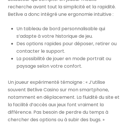
recherche avant tout la simplicité et la rapidité.
Betlive a donc intégré une ergonomie intuitive :
Un tableau de bord personnalisable qui
s’adapte à votre historique de jeu.
Des options rapides pour déposer, retirer ou
contacter le support.
La possibilité de jouer en mode portrait ou
paysage selon votre confort.
Un joueur expérimenté témoigne : « J’utilise
souvent Betlive Casino sur mon smartphone,
notamment en déplacement. La fluidité du site et
la facilité d’accès aux jeux font vraiment la
différence. Pas besoin de perdre du temps à
chercher des options ou à subir des bugs. »