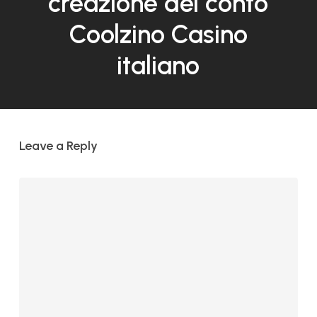
creazione del conto
Coolzino Casino
italiano
Leave a Reply