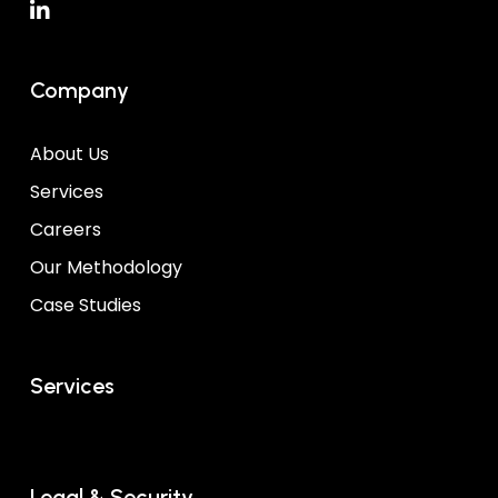
Company
About Us
Services
Careers
Our Methodology
Case Studies
Services
Legal & Security