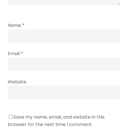
Name
*
Email
*
Website
Save my name, email, and website in this
browser for the next time I comment.