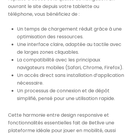
ouvrant le site depuis votre tablette ou
téléphone, vous bénéficiez de :
Un temps de chargement réduit grâce à une
optimisation des ressources.
Une interface claire, adaptée au tactile avec
de larges zones cliquables.
La compatibilité avec les principaux
navigateurs mobiles (Safari, Chrome, Firefox).
Un accès direct sans installation d’application
nécessaire.
Un processus de connexion et de dépôt
simplifié, pensé pour une utilisation rapide.
Cette harmonie entre design responsive et
fonctionnalités essentielles fait de Betlive une
plateforme idéale pour jouer en mobilité, aussi