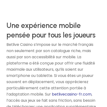
Une expérience mobile
pensée pour tous les joueurs
Betlive Casino s’impose sur le marché français
non seulement par son catalogue riche, mais
aussi par son accessibilité sur mobile. La
plateforme a été conçue pour offrir une fluidité
maximale aux utilisateurs, qu’ils soient sur
smartphone ou tablette. Si vous êtes un joueur
souvent en déplacement, vous apprécierez
particulièrement cette attention portée à
l’adaptation mobile. Sur
betlivecasino-fr.com
,
l’accès aux jeux se fait sans friction, sans besoin
de télécharger une application supplémentaire,