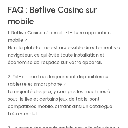
FAQ : Betlive Casino sur
mobile
1. Betlive Casino nécessite-t-il une application
mobile ?
Non, la plateforme est accessible directement via
navigateur, ce qui évite toute installation et
économise de l’espace sur votre appareil.
2. Est-ce que tous les jeux sont disponibles sur
tablette et smartphone ?
La majorité des jeux, y compris les machines à
sous, le live et certains jeux de table, sont
compatibles mobile, offrant ainsi un catalogue
très complet.